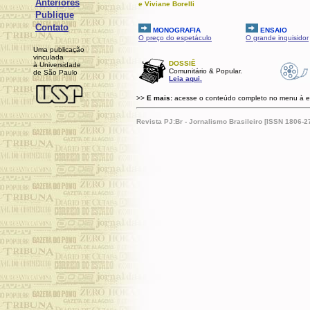
Anteriores
e Viviane Borelli
Publique
Contato
MONOGRAFIA
ENSAIO
O preço do espetáculo
O grande inquisidor
Uma publicação
v
inculada
DOSSIÊ
à Universidade
C
omunitário & Popular.
de São Paulo
Leia aqui.
>>
E mais:
acesse o conteúdo completo no menu à e
Revista PJ:Br - Jornalismo Brasileiro [ISSN 1806-27