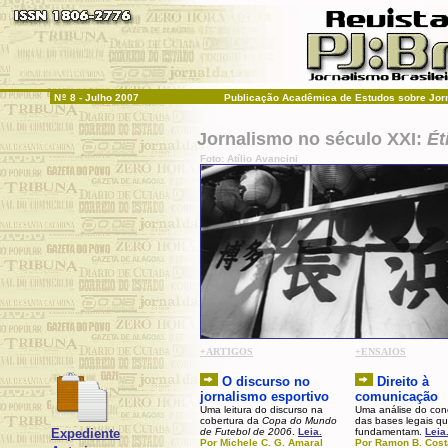
N
º
8 - Julho 2007
Publicação Acadêmica de Estudos sobre Jo
Jornalismo no século XXI:
Ét
Foto: Atílio Avancini
+ARTIGOS
+ENSAIOS
O discurso no
Direito à
jornalismo esportivo
comunicação
U
ma leitura do discurso na
U
ma análise do con
cobertura da
Copa do Mundo
das bases legais q
Expediente
de Futebol de 2006
.
Leia.
fundamentam
.
Leia
Por Michele C. G. Amaral
Por
Ramon B. Cost