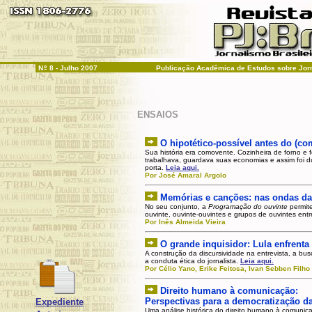
N
º
8 - Julho 2007
Publicação Acadêmica de Estudos sobre Jo
ENSAIOS
O hipotético-possível antes do (co
Sua história era comovente. Cozinheira de forno e
trabalhava, guardava suas economias e assim foi d
porta
.
Leia aqui.
Por José Amaral Argolo
Memórias e canções: n
as ondas d
No seu conjunto, a
Programação do ouvinte
permit
ouvinte, ouvinte-ouvintes e grupos de ouvintes entr
Por Inês Almeida Vieira
O grande inquisidor: Lula enfrent
A construção da discursividade na entrevista, a 
a conduta ética do jornalista.
Leia aqui.
Por Célio Yano, Erike Feitosa, Ivan Sebben Filho
Direito humano à comunicação:
Perspectivas para a democratização da
Expediente
Uma análise histórica do direito humano à comuni