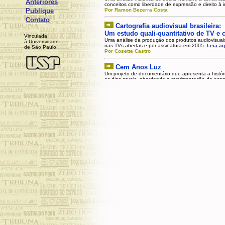
Anteriores
conceitos como liberdade de expressão e direito à 
Publique
Por Ramon Bezerra Costa
Contato
Cartografia audiovisual brasileira:
Um estudo quali-quantitativo de TV e
V
inculada
Uma análise da produção dos produtos audiovisuais 
à Universidade
nas TVs abertas e por assinatura em 2005.
Leia aq
de São Paulo
Por Cosette Castro
Cem Anos Luz
Um projeto de documentário que apresenta a histó
os dias atuais, abordando a movimentação da econ
Por Adriana Guedes, Antônio Militão, Camila Ara
®
Revista PJ:Br - Jornalismo Brasileiro [ISSN 1806