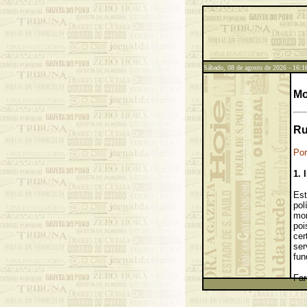
Sábado, 08 de agosto de 2026 - 16:1
...
...
Mo
Ru
Po
1. 
Est
pol
mom
poi
cer
ser
fun
Fa
pub
gên