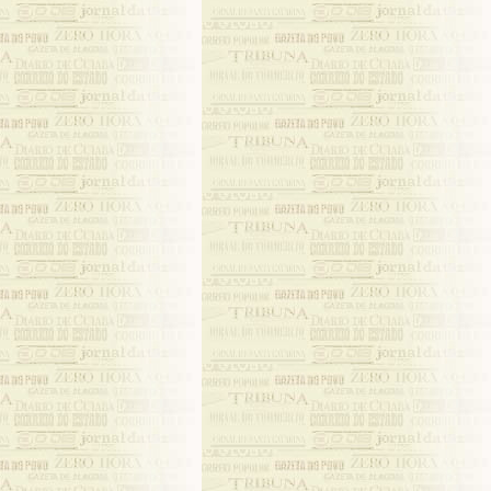
 uma nova
 imprensa
s Seletas
os de Rui
eremos os
ão de Rui
vidade.
a;
no
ra
l.
amou sua
profissão
o, em sua
 dirige
 Barbosa,
 jornais
 curso de