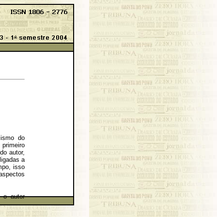
lismo do
primeiro
do autor,
ligadas a
mpo, isso
aspectos
 o autor
ava; este
, que ele