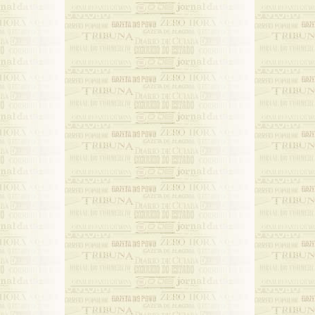
reveu quando iniciava algum periódico ou quando ingressa num jornal e dá
e ao mesmo. Há também outros artigos em que Rui Barbosa falará sobre a
 jornais. Estes trabalhos encontram-se dos volumes 6, 7 e 8 de sua Obra
rbosa, 1956) que compreendem parte significativa dos textos jornalístic
bosa.
 fim, aproximando-se de modo mais efetivo do objetivo do texto, descrev
tos da obra A imprensa e o dever da verdade, a mais sistemática reflex
bosa sobre o jornalismo, que configuram um pensamento do autor sobre a ati
O jornalismo na biografia de Rui Barbosa
. Rui Barbosa na imprensa: jornalismo de combate
Temos duas tribunas; uma, pela vocação do nosso trabalho: a imprens
outra, [...]: o Congresso. Não renunciaremos a nenhuma das duas. E, 
uso que de uma e outra fizermos, apelaremos dos amigos do Governo pa
os amigos do país.
Rui Barbosa (Jornal do Brasil, 28 de julho de 1893, in Barbosa, 1956, vo
7, 63)
 é sem motivos que Rui Barbosa em determinadas circunstâncias procl
dição de jornalista. Diria também que, ao lado do direito, a imprensa foi a 
 teria "amado sobre todas" (apud Marques de Melo, 1993, 44). Com efeit
ografia, em vários momentos vemos como ele anima, trabalha ou
reendimentos nesta área. Assim, nascido em Salvador (BA), em 1849, Rui
nos de vinte anos depois, se iniciaria na imprensa, escrevendo para
dêmicos, em São Paulo. O jovem Rui foi para esta cidade para continuar o