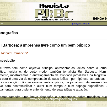
......................................................................
6 hs
pjbr@eca.usp.br
nografias
i Barbosa: a imprensa livre como um bem público
r
Richard Romancini
*
Introdução
e texto tem como objetivo principal apresentar as idéias sobre o jorna
ítico, jurista e, de certo modo, também jornalista Rui Barbosa. Num 
ento, mostraremos o entrelaçamento da atividade jornalística na biografia 
s esta é uma via de compreensão de suas idéias - por hipótese, as práticas 
ta concepção, não necessariamente explícita, de jornalismo. Ao mesmo te
ve para contextualizar o autor num tempo e num espaço específicos, 
damentais para o pleno entendimento de suas idéias e atuação.
remos também uma breve descrição e comentários sobre trabalhos que
www.eca.usp.br/prof/josemarques
licou na imprensa discutindo, de certo modo, o tipo de jornalismo que pratic
ero de texto é exemplificado, principalmente, pelos "artigos-programa"