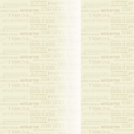
esc
fas
nos
(Ba
Bar
Por
pon
Bar
2. 
2.1
Não
con
que
bi
emp
me
aca